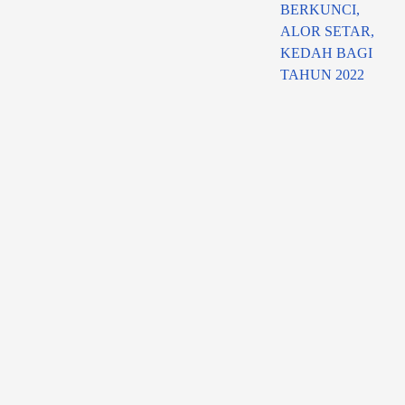
BERKUNCI,
ALOR SETAR,
KEDAH BAGI
TAHUN 2022
MAKLUMAT LENGKAP BERKAITAN IKLAN
TAWARAN SEBUTHARGA SILA KLIK PAUTAN
BEWARNA BIRU
IKUTI KAMI DI 'FACEBOOK'