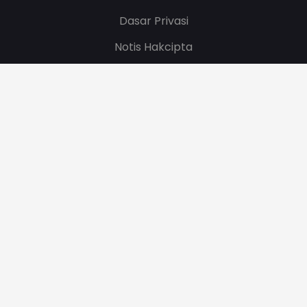
Dasar Privasi
Notis Hakcipta
Tarikh Kemaskini
08/07/2026 03:41:46
.
Bilangan Pelawat
374,848