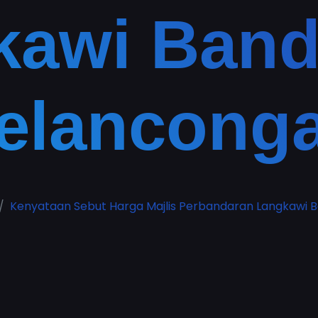
kawi Band
elancong
Kenyataan Sebut Harga Majlis Perbandaran Langkawi