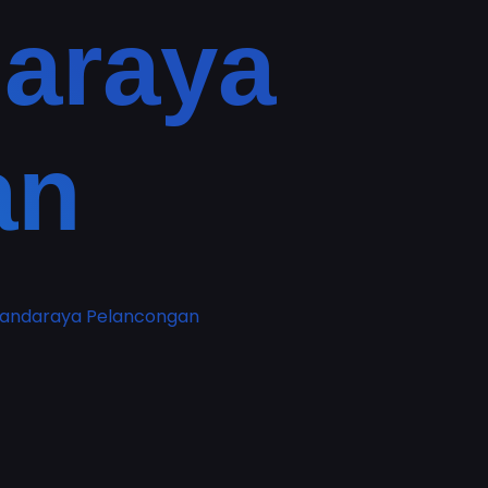
araya
an
 Bandaraya Pelancongan