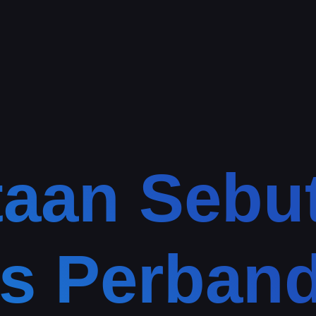
aan Sebu
is Perban