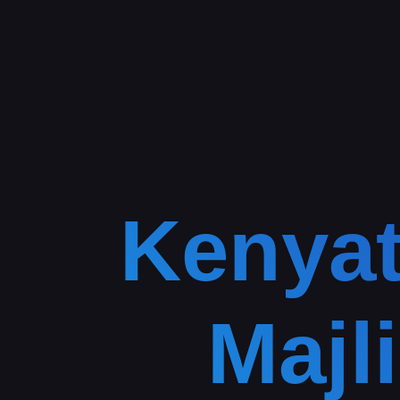
Kenyat
Majl