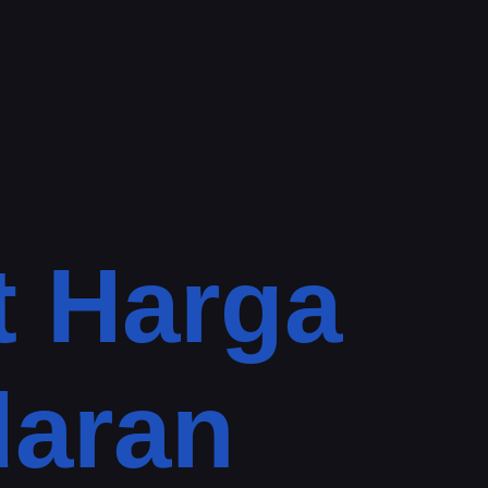
t Harga
daran