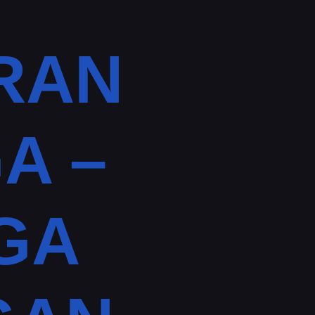
RAN
A –
GA