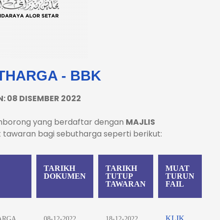
THARGA - BBK
N: 08 DISEMBER 2022
mborong yang berdaftar dengan
MAJLIS
tawaran bagi sebutharga seperti berikut:
TARIKH
TARIKH
MUAT
DOKUMEN
TUTUP
TURUN
TAWARAN
FAIL
KLIK
ARGA
08-12-2022
18-12-2022