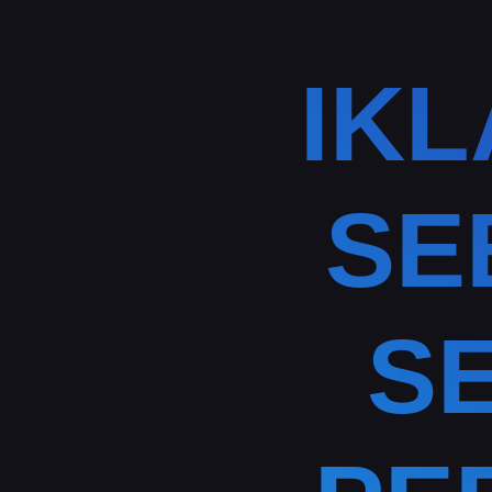
IK
SE
S