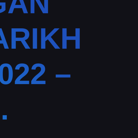
GAN
ARIKH
022 –
.