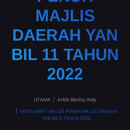
MAJLIS
DAERAH YAN
BIL 11 TAHUN
2022
UTAMA
Arkib Berita
,
mdy
MESYUARAT MAJLIS PENUH MAJLIS DAERAH
YAN BIL 11 TAHUN 2022