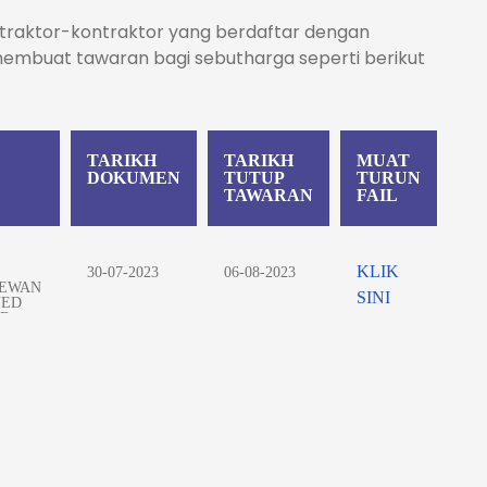
traktor-kontraktor yang berdaftar dengan
embuat tawaran bagi sebutharga seperti berikut
TARIKH
TARIKH
MUAT
DOKUMEN
TUTUP
TURUN
TAWARAN
FAIL
KLIK
30-07-2023
06-08-2023
DEWAN
SINI
YED
B.
TAR
KLIK
ERJA
31-07-2023
06-08-2023
TARAF
SINI
G
UK