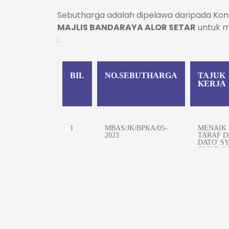
Sebutharga adalah dipelawa daripada Kon
MAJLIS BANDARAYA ALOR SETAR
untuk m
:
BIL
NO.SEBUTHARGA
TAJUK
KERJA
1
MBAS/JK/BPKA/05-
MENAIK
2023
TARAF 
DATO' S
OMAR, M
ALOR SE
2
MBAS/JK/BPKA/06-
KERJA-K
2023
MENAIK
PASAR
SIMPAN
KUALA
TERMAS