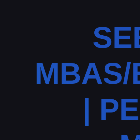
SE
MBAS/B
| P