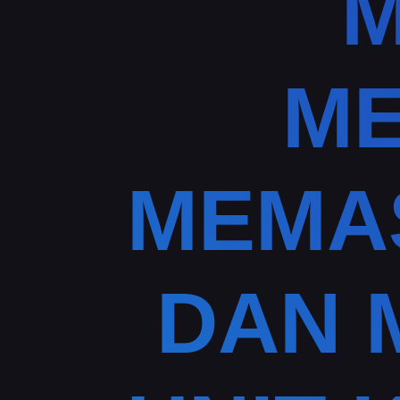
M
ME
MEMA
DAN 