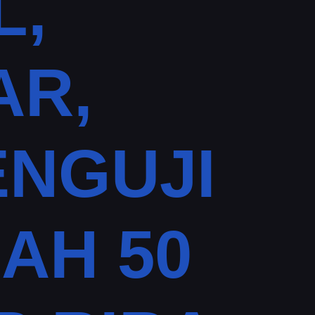
L,
AR,
NGUJI
AH 50