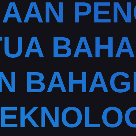
AAN PE
TUA BAH
N BAHAG
TEKNOLOG