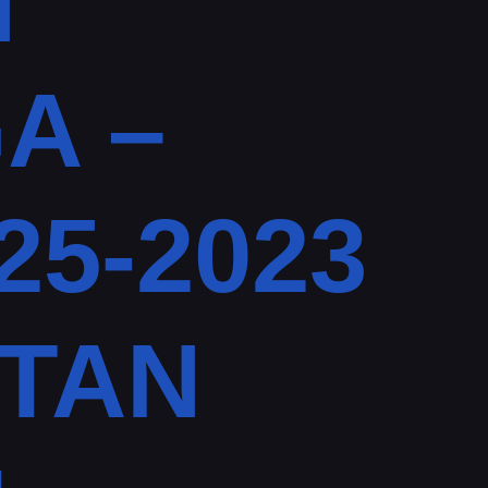
N
A –
25-2023
ATAN