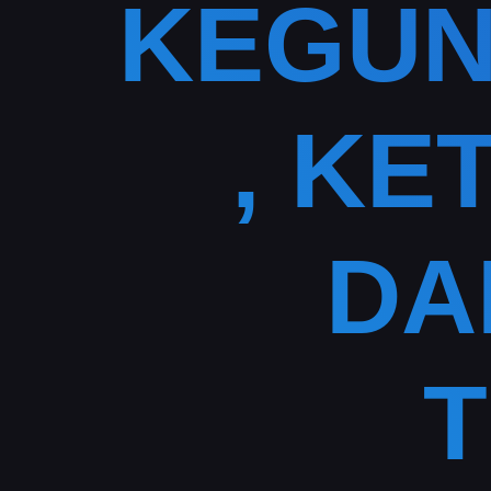
KEGUN
, KE
DA