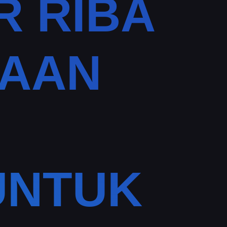
R RIBA
WAAN
UNTUK