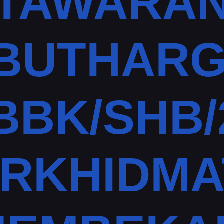
TAWARA
BUTHARG
BK/SHB/
ERKHIDM