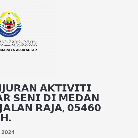
𝗨𝗥𝗔𝗡 𝗔𝗞𝗧𝗜𝗩𝗜𝗧𝗜
𝗥 𝗦𝗘𝗡𝗜 𝗗𝗜 𝗠𝗘𝗗𝗔𝗡
𝗝𝗔𝗟𝗔𝗡 𝗥𝗔𝗝𝗔, 𝟬𝟱𝟰𝟲𝟬
𝗛.
𝟮𝟬𝟮𝟰