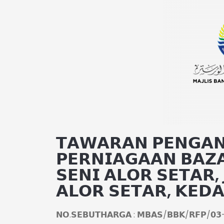
𝗧𝗔𝗪𝗔𝗥𝗔𝗡 𝗣𝗘𝗡𝗚𝗔𝗡
𝗣𝗘𝗥𝗡𝗜𝗔𝗚𝗔𝗔𝗡 𝗕𝗔𝗭
𝗦𝗘𝗡𝗜 𝗔𝗟𝗢𝗥 𝗦𝗘𝗧𝗔𝗥, 
𝗔𝗟𝗢𝗥 𝗦𝗘𝗧𝗔𝗥, 𝗞𝗘𝗗
𝗡𝗢.𝗦𝗘𝗕𝗨𝗧𝗛𝗔𝗥𝗚𝗔 : 𝗠𝗕𝗔𝗦/𝗕𝗕𝗞/𝗥𝗙𝗣/𝟬𝟯-