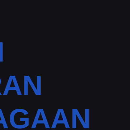
N
RAN
IAGAAN