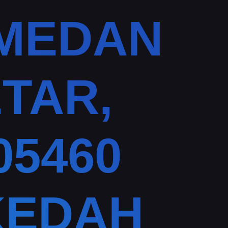
 MEDAN
TAR,
05460
KEDAH