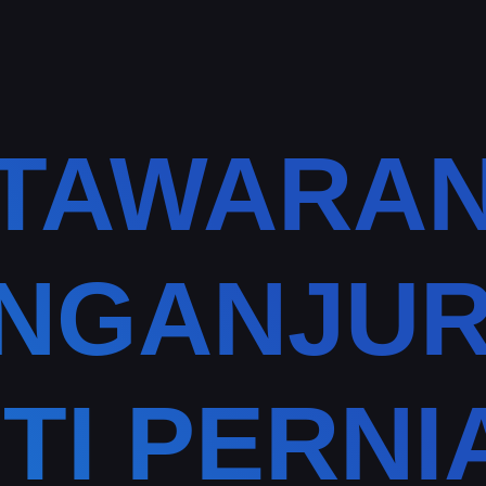
TAWARA
NGANJU
ITI PERN