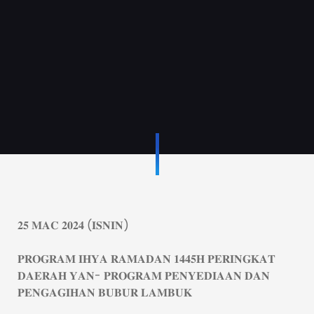
𝟐𝟓 𝐌𝐀𝐂 𝟐𝟎𝟐𝟒 (𝐈𝐒𝐍𝐈𝐍)
𝐏𝐑𝐎𝐆𝐑𝐀𝐌 𝐈𝐇𝐘𝐀 𝐑𝐀𝐌𝐀𝐃𝐀𝐍 𝟏𝟒𝟒𝟓𝐇 𝐏𝐄𝐑𝐈𝐍𝐆𝐊𝐀𝐓
𝐃𝐀𝐄𝐑𝐀𝐇 𝐘𝐀𝐍- 𝐏𝐑𝐎𝐆𝐑𝐀𝐌 𝐏𝐄𝐍𝐘𝐄𝐃𝐈𝐀𝐀𝐍 𝐃𝐀𝐍
𝐏𝐄𝐍𝐆𝐀𝐆𝐈𝐇𝐀𝐍 𝐁𝐔𝐁𝐔𝐑 𝐋𝐀𝐌𝐁𝐔𝐊