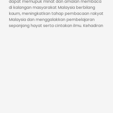
dapat memupuk minat dan amalan membaca
di kalangan masyarakat Malaysia berbilang
kaum, meningkatkan tahap pembacaan rakyat
Malaysia dan menggalakkan pembelajaran
sepanjang hayat serta cintakan ilmu. Kehadiran
Sasterawan Negara, Datuk Dr. Zurinah ke
program ini bagi berkongsi ilmu dan
pengalaman beliau yang sangat luas dalam
bidang kesusasteraan Melayu juga dilihat
sebagai suatu penghormatan terhadap warga
Baling.
Selain penjualan bahan bacaan seperti novel,
majalah, komik dan buku-buku ilmiah, aktiviti-
aktiviti menarik seperti Pelancaran Buku dan
Kitab (Penulis Baling), Pameran & Jualan Buku,
Aktiviti Ceria Minda Perpustakaan, Pameran
Agensi, Jualan Produk & Makanan, Jualan FAMA,
Jualan Peladang dan Jualan Rahmah turut