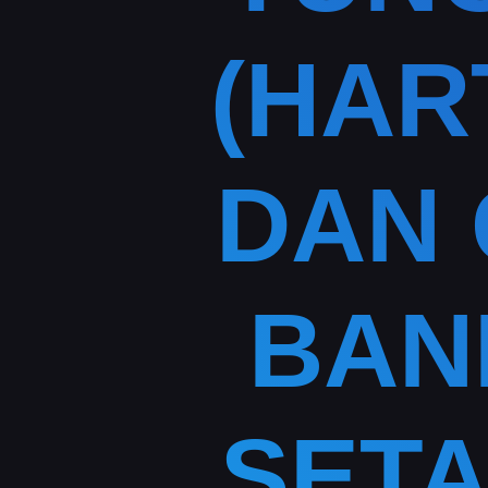
(HAR
DAN 
BAN
SETA