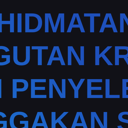
KHIDMATA
GUTAN KR
 PENYEL
GGAKAN 