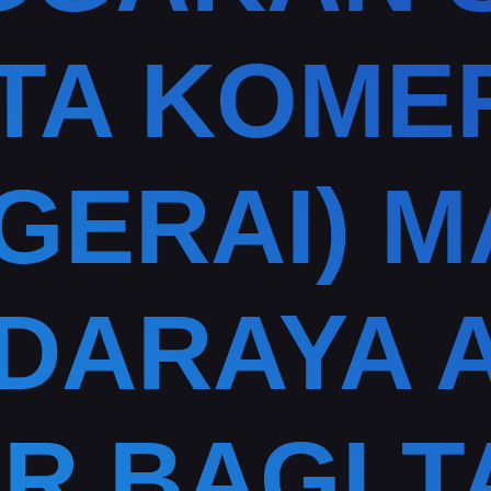
TA KOME
GERAI) M
DARAYA 
R BAGI 