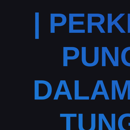
| PER
PUN
DALAM
TUN