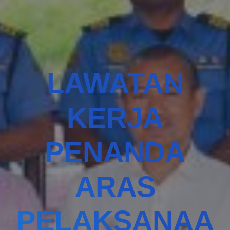
LAWATAN
KERJA
PENANDA
ARAS
PELAKSANAA