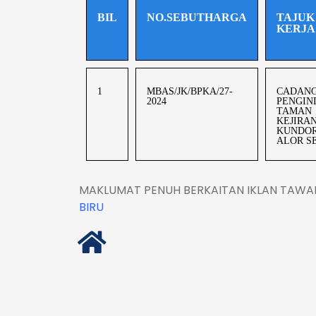
BIL
NO.SEBUTHARGA
TAJUK
KERJA
1
MBAS/JK/BPKA/27-
CADAN
2024
PENGIN
TAMAN
KEJIRA
KUNDOR
ALOR S
MAKLUMAT PENUH BERKAITAN IKLAN TAWAR
BIRU
IKUTI KAMI DI 'FACEBOOK'