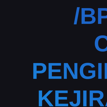
/B
PENG
KEJI