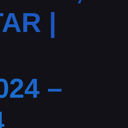
AR |
024 –
4