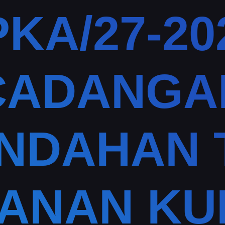
PKA/27-202
CADANGA
INDAHAN 
RANAN KU