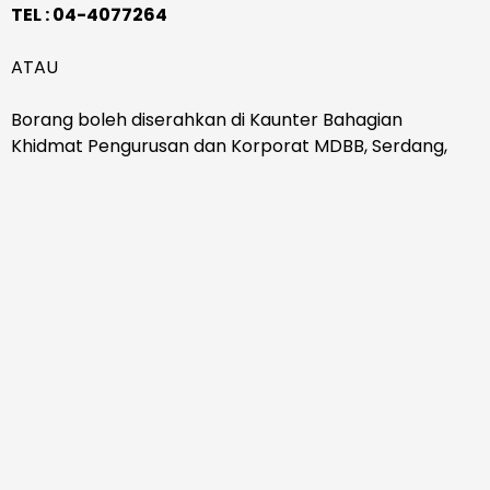
TEL : 04-4077264
ATAU
Borang boleh diserahkan di Kaunter Bahagian
Khidmat Pengurusan dan Korporat MDBB, Serdang,
Kedah.
Nama jawatan dan gred yang dipohon hendaklah
dinyatakan di kiri sebelah atas sampul surat
permohonan.
TARIKH TUTUP PERMOHONAN : 12 SEPTEMBER
2024 (KHAMIS) JAM 3.30 PETANG.
Sekian, harap maklum.