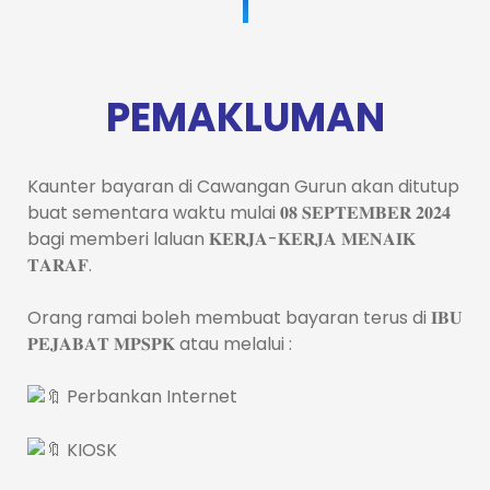
PEMAKLUMAN
Kaunter bayaran di Cawangan Gurun akan ditutup
buat sementara waktu mulai 𝟎𝟖 𝐒𝐄𝐏𝐓𝐄𝐌𝐁𝐄𝐑 𝟐𝟎𝟐𝟒
bagi memberi laluan 𝐊𝐄𝐑𝐉𝐀-𝐊𝐄𝐑𝐉𝐀 𝐌𝐄𝐍𝐀𝐈𝐊
𝐓𝐀𝐑𝐀𝐅.
Orang ramai boleh membuat bayaran terus di 𝐈𝐁𝐔
𝐏𝐄𝐉𝐀𝐁𝐀𝐓 𝐌𝐏𝐒𝐏𝐊 atau melalui :
Perbankan Internet
KIOSK