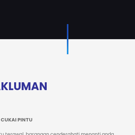
AKLUMAN
CUKAI PINTU
u terawal, barangan cenderahati menanti anda.