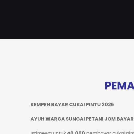
PEM
KEMPEN BAYAR CUKAI PINTU 2025
AYUH WARGA SUNGAI PETANI JOM BAYAR 
Istimewa untuk
40,000
pembayar cukai pint