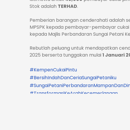
Stok adalah
TERHAD
.
Pemberian barangan cenderahati adalah se
MPSPK kepada pembayar-pembayar cukai 
kepada Majlis Perbandaran Sungai Petani K
Rebutlah peluang untuk mendapatkan cend
2025 berserta tunggakan mulai
1 Januari 
#
KempenCukaiPintu
#BersihIndahDanCeriaSungaiPetaniku
#SungaiPetaniPerbandaranMampanDanDi
#TransformasiKeArahKecemerlangan
#MPSPK