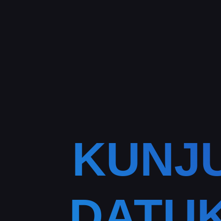
KUNJ
DATU