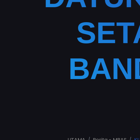
SET
BAN
UTAMA
Berita - MBAS
KU