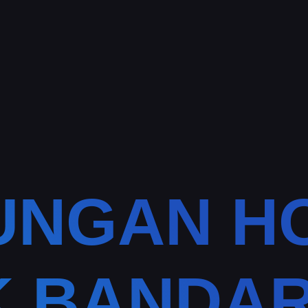
UNGAN H
K BANDAR