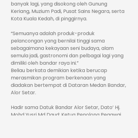
banyak lagi, yang disokong oleh Gunung
Keriang, Muzium Padi, Pusat Sains Negara, serta
Kota Kuala Kedah, di pinggirnya.
“Semuanya adalah produk-produk
pelancongan yang bernilai tinggi sama
sebagaimana kekayaan seni budaya, alam
semula jadi, gastronomi dan pelbagai lagi yang
dimiliki oleh bandar raya ini.”
Beliau berkata demikian ketika berucap
merasmikan program berkenaan yang
diadakan bertempat di Dataran Medan Bandar,
Alor Setar.
Hadir sama Datuk Bandar Alor Setar, Dato’ Hj.
Mohd Yusri Md Daud; Ketua Penolong Pegawai
Daerah (Pembangunan) mewakili Pegawai
Daerah Kota Setar, Pn. Nurul Zaki Mohd Zainol;
Ketua Penolong Pegawai Daerah