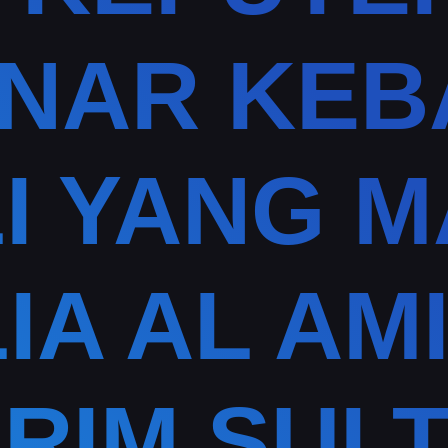
NAR KE
I YANG 
IA AL AM
RIM SUL