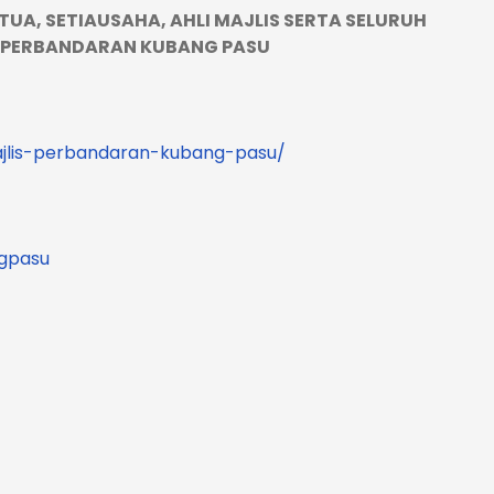
TUA, SETIAUSAHA, AHLI MAJLIS SERTA SELURUH
 PERBANDARAN KUBANG PASU
ajlis-perbandaran-kubang-pasu/
ngpasu
m/majlisperbandarankubangpasu/
m/MPKubangpasu