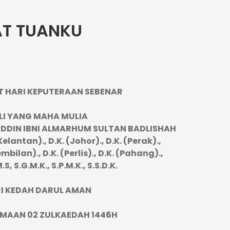
T TUANKU
 HARI KEPUTERAAN SEBENAR
I YANG MAHA MULIA
UDDIN IBNI ALMARHUM SULTAN BADLISHAH
 (Kelantan)., D.K. (Johor)., D.K. (Perak).,
mbilan)., D.K. (Perlis)., D.K. (Pahang).,
.S, S.G.M.K., S.P.M.K., S.S.D.K.
I KEDAH DARUL AMAN
SAMAAN 02 ZULKAEDAH 1446H