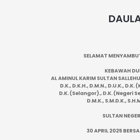
DAULA
SELAMAT MENYAMBUT
KEBAWAH DUL
AL AMINUL KARIM SULTAN SALLEH
D.K., D.K.H., D.M.N., D.U.K., D.K.
D.K. (Selangor)., D.K. (Negeri Se
D.M.K., S.M.D.K., S.H.M
SULTAN NEGER
30 APRIL 2025 BER