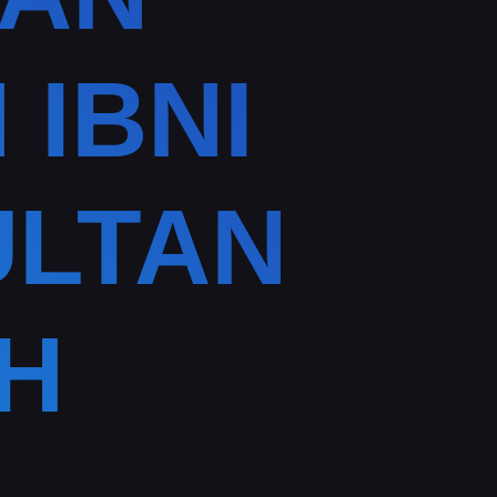
 IBNI
ULTAN
H