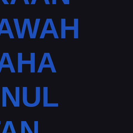
BAWAH
MAHA
INUL
TAN