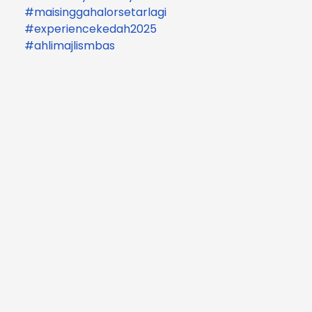
#maisinggahalorsetarlagi
#experiencekedah2025
#ahlimajlismbas
IKUTI KAMI DI 'FACEBOOK'