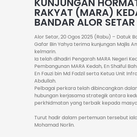
KUNJUNGAN HORMAT
RAKYAT (MARA) KED
BANDAR ALOR SETAR
Alor Setar, 20 Ogos 2025 (Rabu) – Datuk Ba
Gafar Bin Yahya terima kunjungan Majlis 
kelmarin.
Ia telah dihadiri Pengarah MARA Negeri Ked
Pembangunan MARA Kedah, En Shaiful Bahr
En Fauzi bin Md Fadzil serta Ketua Unit Inf
Abdullah.
Pelbagai perkara telah dibincangkan dal
hubungan kerjasama strategik antara ke
perkhidmatan yang terbaik kepada masya
Turut hadir dalam pertemuan tersebut ial
Mohamad Norlin.