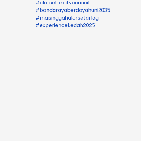
#alorsetarcitycouncil
#bandarayaberdayahuni2035
#maisinggahalorsetarlagi
#experiencekedah2025
IKUTI KAMI DI 'FACEBOOK'