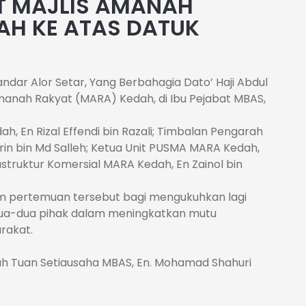
 MAJLIS AMANAH
AH KE ATAS DATUK
ndar Alor Setar, Yang Berbahagia Dato’ Haji Abdul
Amanah Rakyat (MARA) Kedah, di Ibu Pejabat MBAS,
ah, En Rizal Effendi bin Razali; Timbalan Pengarah
in bin Md Salleh; Ketua Unit PUSMA MARA Kedah,
rastruktur Komersial MARA Kedah, En Zainol bin
am pertemuan tersebut bagi mengukuhkan lagi
dua-dua pihak dalam meningkatkan mutu
rakat.
ah Tuan Setiausaha MBAS, En. Mohamad Shahuri