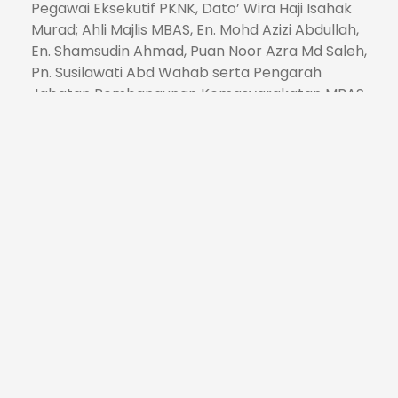
Pegawai Eksekutif PKNK, Dato’ Wira Haji Isahak
Murad; Ahli Majlis MBAS, En. Mohd Azizi Abdullah,
En. Shamsudin Ahmad, Puan Noor Azra Md Saleh,
Pn. Susilawati Abd Wahab serta Pengarah
Jabatan Pembangunan Kemasyarakatan MBAS,
En. Afizudin Dato Paduka Hj. Mohd Saad.
Acara Langkawi International Folding Bike
Challenge 2025 bukan sahaja menarik
penyertaan antarabangsa, tetapi juga menjadi
platform penting dalam mempromosikan Alor
Setar sebagai destinasi utama untuk ‘Cyclo
Tourism’ sejajar dengan usaha kerajaan negeri
untuk menjayakan Tahun Melawat Kedah 2025.
#alorsetarcitycouncil
#bandarayaberdayahuni2035
#ExperienceKedah
#maisinggahalorsetarlagi