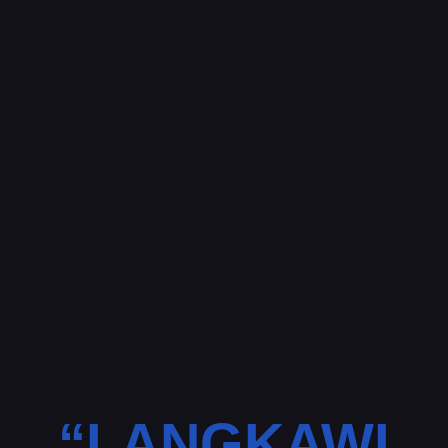
“LANGKAWI