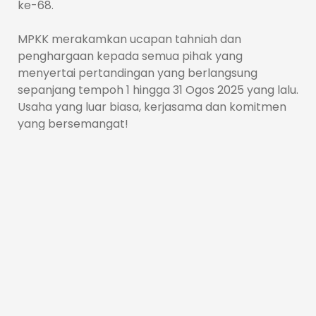
ke-68.
MPKK merakamkan ucapan tahniah dan
penghargaan kepada semua pihak yang
menyertai pertandingan yang berlangsung
sepanjang tempoh 1 hingga 31 Ogos 2025 yang lalu.
Usaha yang luar biasa, kerjasama dan komitmen
yang bersemangat!
Semoga inisiatif ini dapat menyemarakkan lagi
semangat cintakan kebersihan, keceriaan dan
kecintaan terhadap tanah air. Jiwa Merdeka!
Penilaian seterusnya yang bakal dilaksanakan
adalah kategori Taman Perumahan Daerah Kulim
(Persatuan Penduduk).
Klik untuk gambar sekitar program