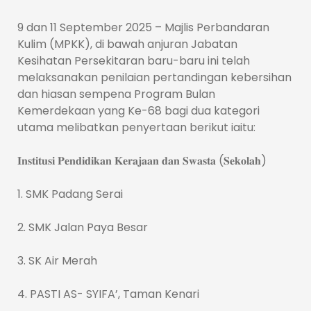
9 dan 11 September 2025 – Majlis Perbandaran
Kulim (MPKK), di bawah
anjuran Jabatan
Kesihatan Persekitaran baru-baru ini telah
melaksanakan penilaian pertandingan kebersihan
dan hiasan sempena Program Bulan
Kemerdekaan yang Ke-68 bagi dua kategori
utama melibatkan penyertaan berikut iaitu:
𝐈𝐧𝐬𝐭𝐢𝐭𝐮𝐬𝐢 𝐏𝐞𝐧𝐝𝐢𝐝𝐢𝐤𝐚𝐧 𝐊𝐞𝐫𝐚𝐣𝐚𝐚𝐧 𝐝𝐚𝐧 𝐒𝐰𝐚𝐬𝐭𝐚 (𝐒𝐞𝐤𝐨𝐥𝐚𝐡)
1. SMK Padang Serai
2. SMK Jalan Paya Besar
3. SK Air Merah
4. PASTI AS- SYIFA’, Taman Kenari