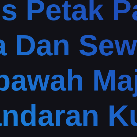
s Petak P
a Dan Se
bawah Maj
andaran K