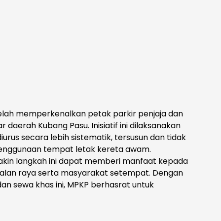
elah memperkenalkan petak parkir penjaja dan
r daerah Kubang Pasu. Inisiatif ini dilaksanakan
iurus secara lebih sistematik, tersusun dan tidak
 penggunaan tempat letak kereta awam.
akin langkah ini dapat memberi manfaat kepada
jalan raya serta masyarakat setempat. Dengan
dan sewa khas ini, MPKP berhasrat untuk
eratur, mesra pengguna serta menyokong
a mampan.