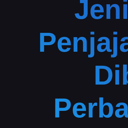
Jeni
Penjaj
Di
Perb