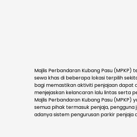
Majlis Perbandaran Kubang Pasu (MPKP) t
sewa khas di beberapa lokasi terpilih sekita
bagi memastikan aktiviti penjajaan dapat d
menjejaskan kelancaran lalu lintas serta
Majlis Perbandaran Kubang Pasu (MPKP) y
semua pihak termasuk penjaja, pengguna 
adanya sistem pengurusan parkir penjaja 
mewujudkan suasana bandar yang lebih t
perkembangan ekonomi tempatan secar