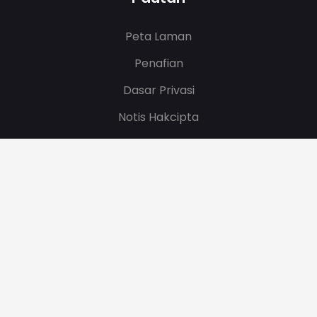
Peta Laman
Penafian
Dasar Privasi
Notis Hakcipta
Tarikh Kemaskini
08/08/2026 04:30:45
.