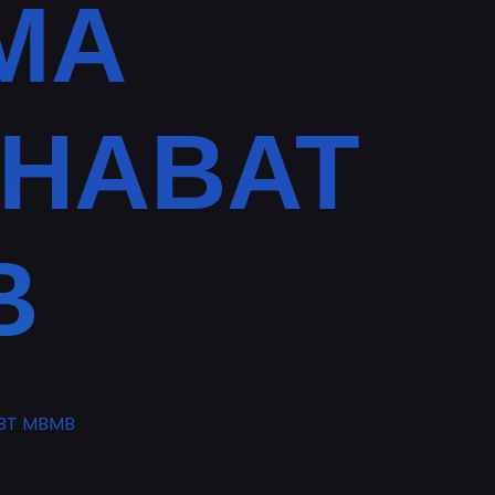
MA
AHABAT
B
BT MBMB