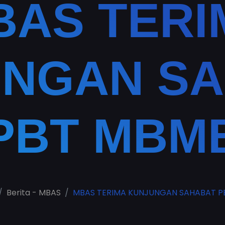
BAS TERI
NGAN S
PBT MBM
Berita - MBAS
MBAS TERIMA KUNJUNGAN SAHABAT P