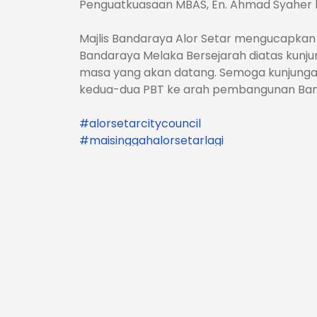
Penguatkuasaan MBAS, En. Ahmad Syaher b
Majlis Bandaraya Alor Setar mengucapkan r
Bandaraya Melaka Bersejarah diatas kunjun
masa yang akan datang. Semoga kunjungan
kedua-dua PBT ke arah pembangunan Band
#alorsetarcitycouncil
#maisinggahalorsetarlagi
#bandarayaberdayahuni2035
#ExperienceKedah2025
#perkhidmatantanpasempadan