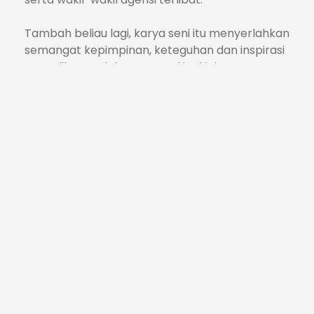
Tambah beliau lagi, karya seni itu menyerlahkan
semangat kepimpinan, keteguhan dan inspirasi
yang dibawa oleh Tun. Mural itu kini
memperkukuh Medan Seni sebagai tarikan
pelancongan bandar baharu, bukan sahaja
untuk pelancong tempatan, malah pelancong
luar negara.
“ Dengan wujudnya mural ini, ia menjadi
sebahagian daripada Jejak Warisan Alor Setar,
laluan yang mempamerkan keindahan seni,
budaya dan sejarah bandar raya ini. Saya
percaya inisiatif sebegini akan terus
memperkukuh semangat komuniti seni serta
membuka ruang kepada lebih ramai penggiat
kreatif untuk berkarya di bandar kita tercinta
ini.”