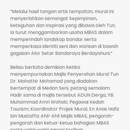
“Melalui hasil tangan artis tempatan, mural ini
menyerlahkan semangat kepimpinan,
keteguhan dan inspirasi yang dibawa oleh Tun.
Ia turut menggambarkan usaha MBAS dalam
memperindah landskap bandar serta
memperkasa identiti seni dan warisan di bawah
gagasan Alor Setar Bandaraya Berdayahuni.”
Beliau berkata demikian ketika
menyempurnakan Majlis Penyerahan Mural Tun
Dr. Mahathir Mohamad yang diadakan
bertempat di Medan Seni, petang semalam.
Hadir sama di majlis tersebut ADUN Derga, YB.
Muhammad Amri Wahab; Pegawai Kedah
Tourism; Koordinator Projek Mural, En Anas Hafiz
bin Mustaffa; Ahli-Ahli Majlis MBAS, pengarah-
pengarah dan ketua-ketua bahagian MBAS
serta wakil-wakil agensi terlibat.