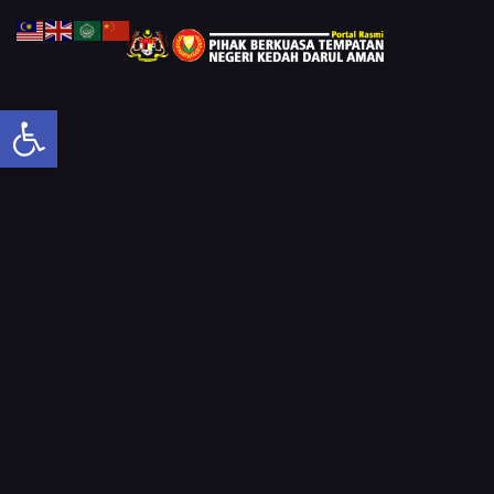
Open toolbar