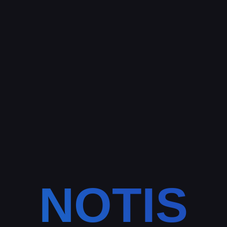
NOTIS