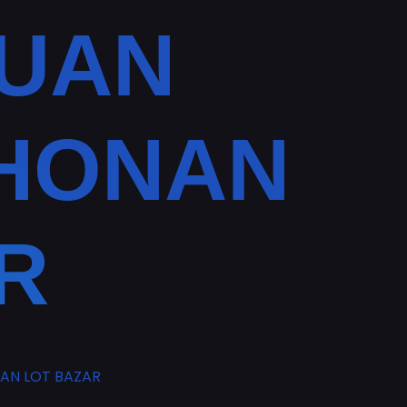
HUAN
HONAN
R
AN LOT BAZAR