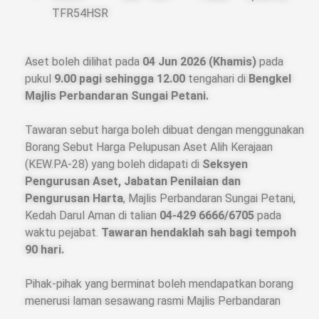
TFR54HSR
Aset boleh dilihat pada
04 Jun 2026 (Khamis)
pada
pukul
9.00 pagi sehingga 12.00
tengahari di
Bengkel
Majlis Perbandaran Sungai Petani.
Tawaran sebut harga boleh dibuat dengan menggunakan
Borang Sebut Harga Pelupusan Aset Alih Kerajaan
(KEW.PA-28) yang boleh didapati di
Seksyen
Pengurusan Aset, Jabatan Penilaian dan
Pengurusan Harta
, Majlis Perbandaran Sungai Petani,
Kedah Darul Aman di talian
04-429 6666/6705
pada
waktu pejabat.
Tawaran hendaklah sah bagi tempoh
90 hari.
Pihak-pihak yang berminat boleh mendapatkan borang
menerusi laman sesawang rasmi Majlis Perbandaran
Sungai Petani di
BORANG KENYATAAN
.