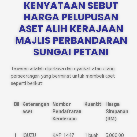
KENYATAAN SEBUT
HARGA PELUPUSAN
ASET ALIH KERAJAAN
MAJLIS PERBANDARAN
SUNGAI PETANI
Tawaran adalah dipelawa dari syarikat atau orang
perseorangan yang berminat untuk membeli aset
seperti berikut:
Bil
Keterangan
Nombor
Kuantiti
Harga
aset
Pendaftaran
Simpanan
Kenderaan
(RM)
1
ISUZU
KAP 1447
1 buah
5,000.00