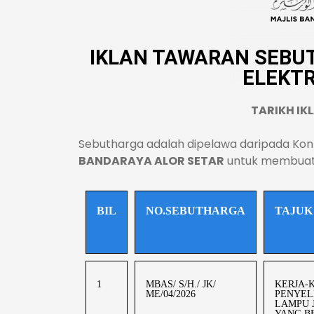
IKLAN TAWARAN SEBU
ELEKTR
TARIKH IKL
Sebutharga adalah dipelawa daripada Kon
BANDARAYA ALOR SETAR
untuk membuat t
BIL
NO.SEBUTHARGA
TAJUK
1
MBAS/ S/H./ JK/
KERJA-
ME/04/2026
PENYE
LAMPU 
YANG B