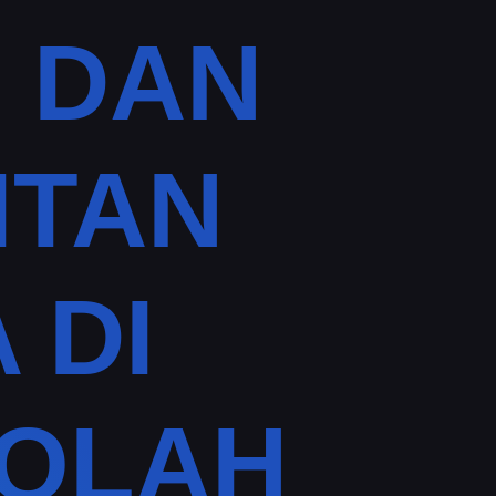
 DAN
ITAN
 DI
KOLAH