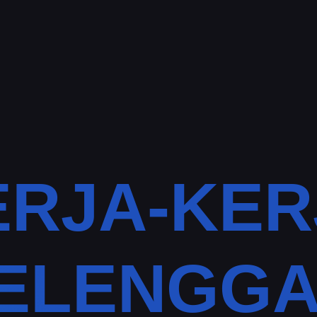
ERJA-KER
ELENGG