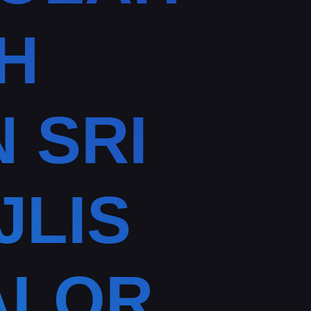
H
 SRI
JLIS
ALOR