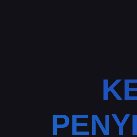
K
PENY