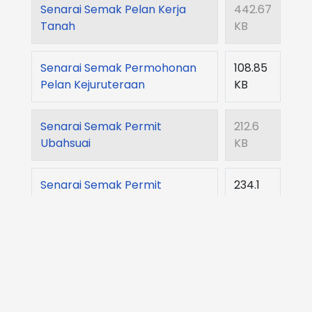
Senarai Semak Pelan Kerja
442.67
Tanah
KB
Senarai Semak Permohonan
108.85
Pelan Kejuruteraan
KB
Senarai Semak Permit
212.6
Ubahsuai
KB
Senarai Semak Permit
234.1
Sementara
KB
Senarai Semak Kebenaran
401.63
Merancang
KB
Senarai Semak Pelan
249.72