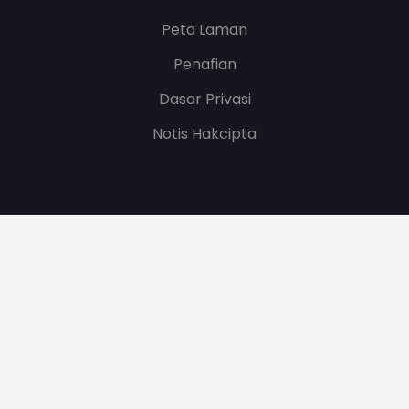
Peta Laman
Penafian
Dasar Privasi
Notis Hakcipta
Tarikh Kemaskini
08/06/2026 07:17:03
.
Bilangan Pelawat