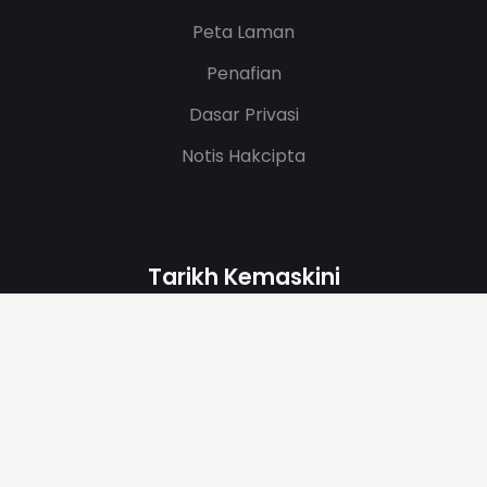
Peta Laman
Penafian
Dasar Privasi
Notis Hakcipta
Tarikh Kemaskini
08/09/2026 04:02:01
.
Bilangan Pelawat