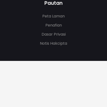
Pautan
Peta Laman
Penafian
Dasar Privasi
Notis Hakcipta
Tarikh Kemaskini
08/06/2026 07:07:17
.