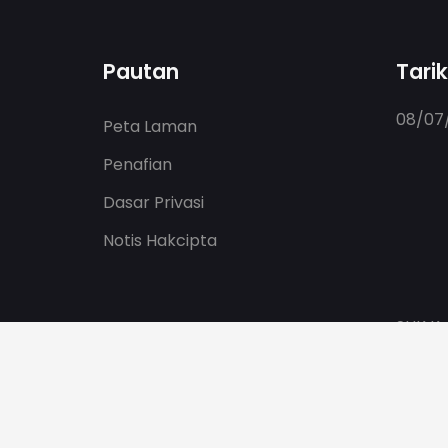
Pautan
Tari
08/07/
Peta Laman
Penafian
Dasar Privasi
Notis Hakcipta
SUK K
Pautan Luar
KPKT
JKT
JPA