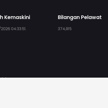
kh Kemaskini
Bilangan Pelawat
2026 04:33:51
.
374,915
edah