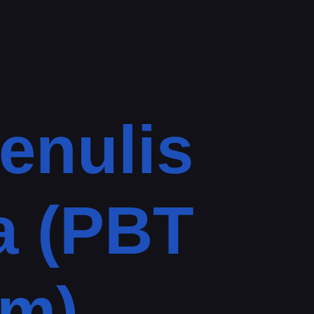
enulis
a (PBT
im)