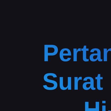
Perta
Surat
Hi