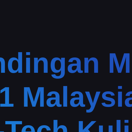
ndingan M
 1 Malaysi
-Tech Kul