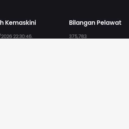
kh Kemaskini
Bilangan Pelawat
2026 22:30:46
.
375,783
edah