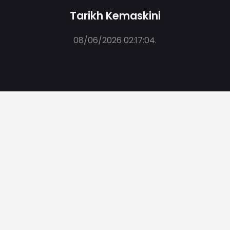
Tarikh Kemaskini
08/06/2026 02:17:04
.
Bilangan Pelawat
373,165