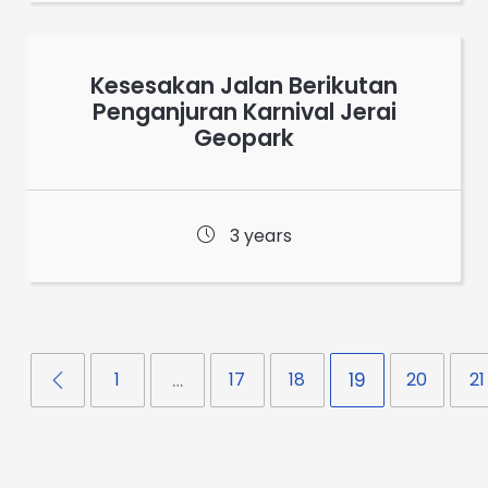
Kesesakan Jalan Berikutan
Penganjuran Karnival Jerai
Geopark
3 years
1
…
17
18
19
20
21