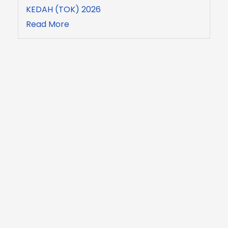
KEDAH (TOK) 2026
Read More
ISTIADAT PERBARISAN DAN MELETAK
KALUNG BUNGA SEMPENA HARI PAHLAWAN
2026
Read More
LAWATAN KERJA PENANG INFRASTRUKTURE
CORPOTRATION (PIC) SDN. BHD. KE MAJLIS
PERBANDARAN KULIM
Read More