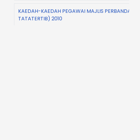
KAEDAH-KAEDAH PEGAWAI MAJLIS PERBANDARAN
TATATERTIB) 2010
UUK PELESENAN PREMIS TRED, PERNIAGAAN DAN P
PERBANDARAN KULIM) 2010
UUK IKLAN (MAJLIS PERBANDARAN KULIM) 2010
UUK PELESENAN ANJING DAN RUMAH PEMBIAKAN A
PERBANDARAN KULIM) 2009
UUK HAIWAN MERAYAU (MAJLIS PERBANDARAN KUL