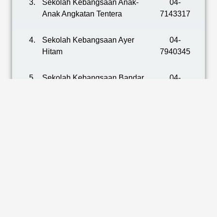
3.
Sekolah Kebangsaan Anak-
04-
Anak Angkatan Tentera
7143317
4.
Sekolah Kebangsaan Ayer
04-
Hitam
7940345
5.
Sekolah Kebangsaan Bandar
04-
Bukit Kayu Hitam
9221266
6.
Sekolah Kebangsaan Batu 6,
04-
Jalan Sanglang
7946794
7.
Sekolah Kebangsaan Binjal
04-
9175560
8.
Sekolah Kebangsaan Dato’ Wan
04-
Kemara
9241235