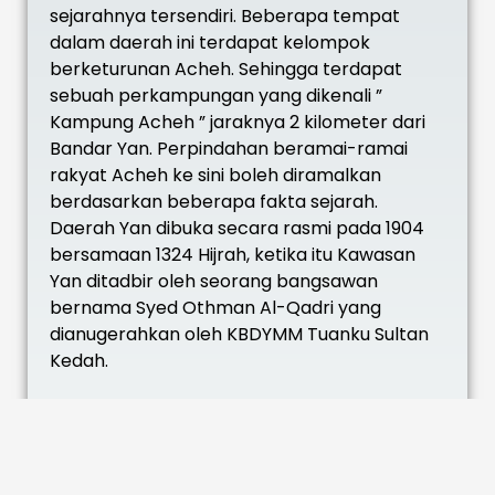
sejarahnya tersendiri. Beberapa tempat
dalam daerah ini terdapat kelompok
berketurunan Acheh. Sehingga terdapat
sebuah perkampungan yang dikenali ”
Kampung Acheh ” jaraknya 2 kilometer dari
Bandar Yan. Perpindahan beramai-ramai
rakyat Acheh ke sini boleh diramalkan
berdasarkan beberapa fakta sejarah.
Daerah Yan dibuka secara rasmi pada 1904
bersamaan 1324 Hijrah, ketika itu Kawasan
Yan ditadbir oleh seorang bangsawan
bernama Syed Othman Al-Qadri yang
dianugerahkan oleh KBDYMM Tuanku Sultan
Kedah.
Tugas utamanya ialah memungut cukai dan
mentadbir Daerah sehinggalah berlakunya
campur tangan Inggeris yang telahpun
melantik seorang Pegawai Pentadbir yang