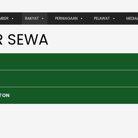
MBER
RAKYAT
PERNIAGAAN
PELAWAT
MEDIA
R SEWA
TON