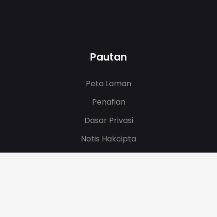
Pautan
Peta Laman
Penafian
Dasar Privasi
Notis Hakcipta
Tarikh Kemaskini
08/06/2026 09:41:35
.