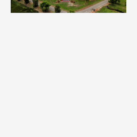
Tasik Pendang merupakan tarikan
utama penduduk di sekitar Pendang
untuk beriadah. Pelbagai aktiviti dapat
dilakukan di kawasan tasik seperti
memancing dan berlari. Terdapat juga
kemudahan taman permainan untuk
kanak-kanak, laluan pejalan kaki dan
juga terdapat Mini Stadium
bersebelahan dengan Tasik Pendang
tersebut.