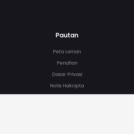
Pautan
Peta Laman
Penafian
Dasar Privasi
Notis Hakcipta
Tarikh Kemaskini
08/08/2026 14:50:52
.