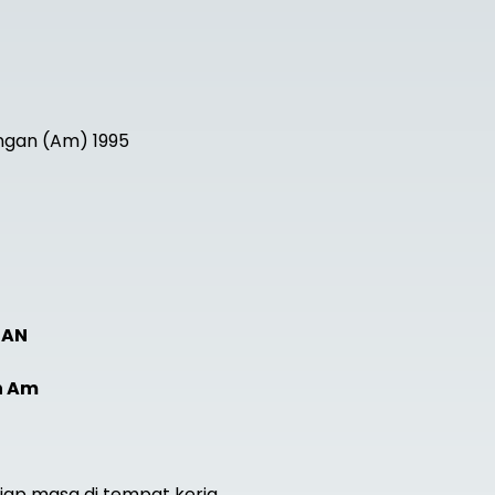
gan (Am) 1995
NAN
n Am
ap masa di tempat kerja.