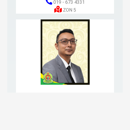
019 - 673 4331
ZON 5
ABDUL HAFIZ BIN ABDUL HALIM
013 - 326 4861
ZON 6