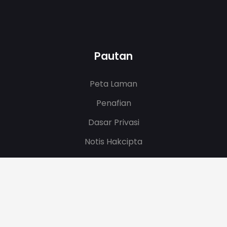
Pautan
Peta Laman
Penafian
Dasar Privasi
Notis Hakcipta
Tarikh Kemaskini
08/06/2026 14:45:33
.