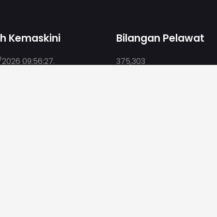
kh Kemaskini
Bilangan Pelawat
2026 09:56:27
.
375,303
edah